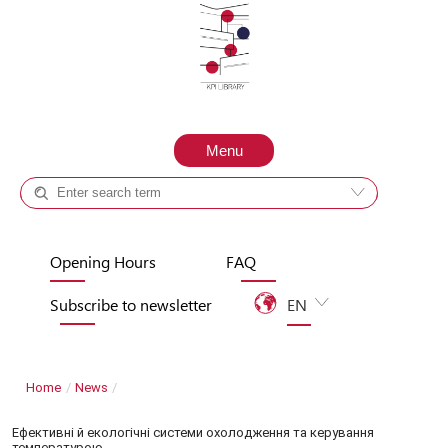
Skip to content
Menu
Catalog +
Site
Opening Hours
FAQ
Subscribe to newsletter
EN
UA
Home
/
News
/
Ефективні й екологічні системи охолодження та керування
температурою