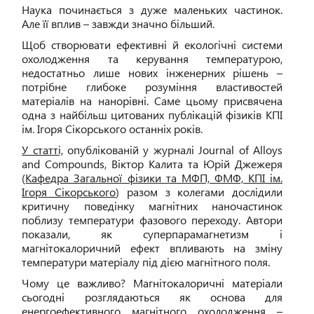
Наука починається з дуже маленьких частинок.
Але її вплив – завжди значно більший.
Щоб створювати ефективні й екологічні системи
охолодження та керування температурою,
недостатньо лише нових інженерних рішень –
потрібне глибоке розуміння властивостей
матеріалів на нанорівні. Саме цьому присвячена
одна з найбільш цитованих публікацій фізиків КПІ
ім. Ігоря Сікорського останніх років.
У статті,
опублікованій у журналі Journal of Alloys
and Compounds, Віктор Калита та Юрій Джежеря
(
Кафедра Загальної фізики та МФП, ФМФ, КПІ ім.
Ігоря Сікорського
) разом з колегами дослідили
критичну поведінку магнітних наночастинок
поблизу температури фазового переходу. Автори
показали, як суперпарамагнетизм і
магнітокалоричний ефект впливають на зміну
температури матеріалу під дією магнітного поля.
Чому це важливо? Магнітокалоричні матеріали
сьогодні розглядаються як основа для
енергоефективного магнітного охолодження –