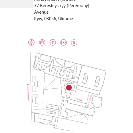
37 Beresteysʹkyy (Peremohy)
Avenue,
Kyiv, 03056, Ukraine