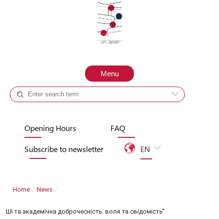
Skip to content
Menu
Catalog +
Site
Opening Hours
FAQ
Subscribe to newsletter
EN
UA
Home
/
News
/
ШІ та академічна доброчесність: воля та свідомість”