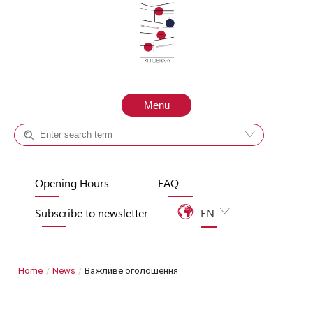
Skip to content
Menu
Catalog +
Site
Opening Hours
FAQ
Subscribe to newsletter
EN
UA
Home
/
News
/
Важливе оголошення